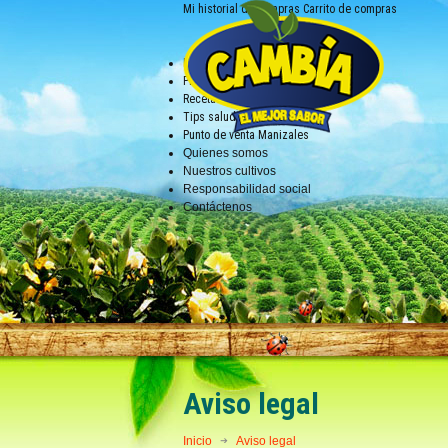
Mi historial de compras
Carrito de compras
Inicio
Productos
Recetas
Tips saludables
Punto de venta Manizales
Quienes somos
Nuestros cultivos
Responsabilidad social
Contáctenos
Aviso legal
Inicio
Aviso legal